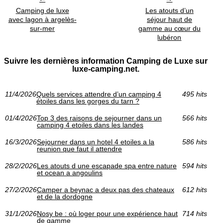
Camping de luxe
Les atouts d’un
avec lagon à argelès-
séjour haut de
sur-mer
gamme au cœur du
lubéron
Suivre les dernières information Camping de Luxe sur
luxe-camping.net.
11/4/2026
Quels services attendre d’un camping 4
495 hits
étoiles dans les gorges du tarn ?
01/4/2026
Top 3 des raisons de sejourner dans un
566 hits
camping 4 etoiles dans les landes
16/3/2026
Sejourner dans un hotel 4 etoiles a la
586 hits
reunion que faut il attendre
28/2/2026
Les atouts d une escapade spa entre nature
594 hits
et ocean a angoulins
27/2/2026
Camper a beynac a deux pas des chateaux
612 hits
et de la dordogne
31/1/2026
Nosy be : où loger pour une expérience haut
714 hits
de gamme