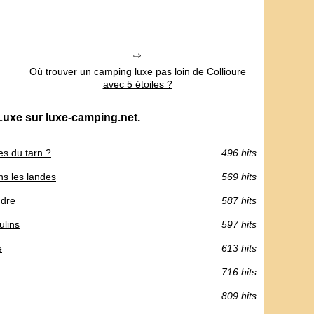
Où trouver un camping luxe pas loin de Collioure
avec 5 étoiles ?
Luxe sur luxe-camping.net.
es du tarn ?
496 hits
ns les landes
569 hits
ndre
587 hits
ulins
597 hits
e
613 hits
716 hits
809 hits