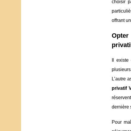
choisir 
particuli
offrant u
Opter
privat
Il exist
plusieurs
L’autre a
privatif
réservent
dernière
Pour maî