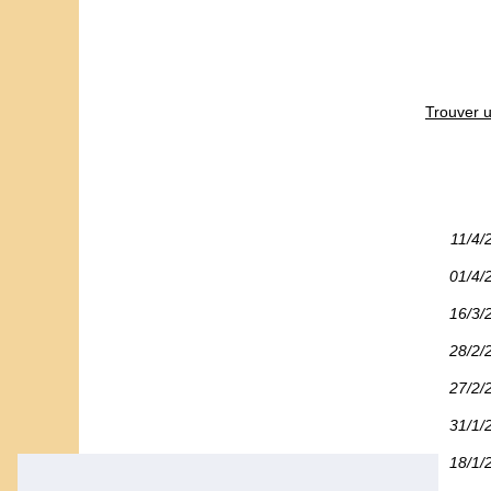
Trouver u
11/4/
01/4/
16/3/
28/2/
27/2/
31/1/
18/1/