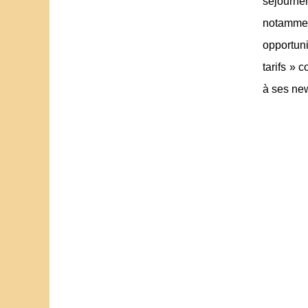
séjourne
notammen
opportuni
tarifs » 
à ses new