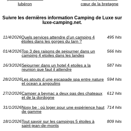
lubéron
cœur de la bretagne
Suivre les dernières information Camping de Luxe sur
luxe-camping.net.
11/4/2026
Quels services attendre d’un camping 4
495 hits
étoiles dans les gorges du tarn ?
01/4/2026
Top 3 des raisons de sejourner dans un
566 hits
camping 4 etoiles dans les landes
16/3/2026
Sejourner dans un hotel 4 etoiles a la
587 hits
reunion que faut il attendre
28/2/2026
Les atouts d une escapade spa entre nature
594 hits
et ocean a angoulins
27/2/2026
Camper a beynac a deux pas des chateaux
612 hits
et de la dordogne
31/1/2026
Nosy be : où loger pour une expérience haut
714 hits
de gamme
18/1/2026
Tout savoir sur les campings 5 étoiles à
809 hits
saint-jean-de-monts