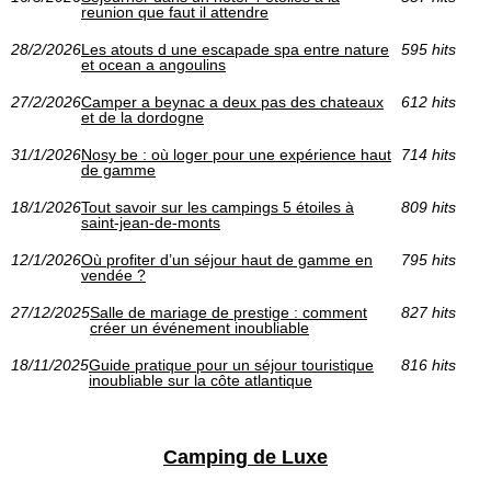
reunion que faut il attendre
28/2/2026
Les atouts d une escapade spa entre nature
595 hits
et ocean a angoulins
27/2/2026
Camper a beynac a deux pas des chateaux
612 hits
et de la dordogne
31/1/2026
Nosy be : où loger pour une expérience haut
714 hits
de gamme
18/1/2026
Tout savoir sur les campings 5 étoiles à
809 hits
saint-jean-de-monts
12/1/2026
Où profiter d’un séjour haut de gamme en
795 hits
vendée ?
27/12/2025
Salle de mariage de prestige : comment
827 hits
créer un événement inoubliable
18/11/2025
Guide pratique pour un séjour touristique
816 hits
inoubliable sur la côte atlantique
Camping de Luxe